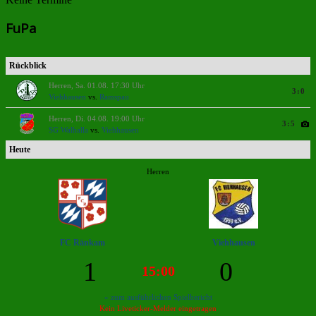
FuPa
Rückblick
Herren, Sa. 01.08. 17:30 Uhr
3:0
Viehhausen
vs.
Ramspau
Herren, Di. 04.08. 19:00 Uhr
3:5
SG Walhalla
vs.
Viehhausen
Heute
Herren
FC Ränkam
Viehhausen
1
0
15:00
» zum ausführlichen Spielbericht
Kein Liveticker-Melder eingetragen