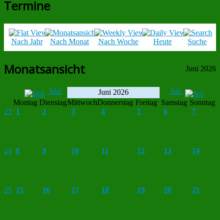
Termine
Nach Jahr
Nach Monat
Nach Woche
Heute
Suche
Monatsansicht
Juni 2026
Mai
Juli
Juni 2026
Montag
Dienstag
Mittwoch
Donnerstag
Freitag
Samstag
Sonntag
23
1
2
3
4
5
6
7
24
8
9
10
11
12
13
14
25
15
16
17
18
19
20
21