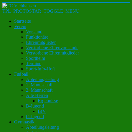
TPL_PROTOSTAR_TOGGLE_MENU
Startseite
Verein
Vorstand
Funktionäre
Ehrenmitglieder
Verstorbene Ehrenvorstände
Verstorbene Ehrenmitglieder
Sportheim
Termine
Sport-Info-Heft
Fußball
Abteilungsleitung
1. Mannschaft
2. Mannschaft
Alte Herren
Ergebnisse
B-Jugend
BfV
C-Jugend
Gymnastik
Abteilungsleitung