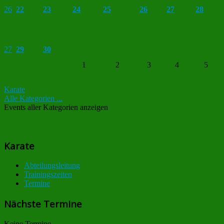
26
22
23
24
25
26
27
28
27
29
30
1
2
3
4
5
Karate
Alle Kategorien ...
Events aller Kategorien anzeigen
Karate
Abteilungsleitung
Trainingszeiten
Termine
Nächste Termine
Keine Termine