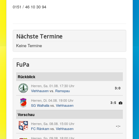
0151 / 46 10 30 94
Karate
Tennis
Fanzone
Nächste Termine
Fanshop
Keine Termine
SERVICE
FuPa
Rückblick
Herren, Sa. 01.08. 17:30 Uhr
3:0
Viehhausen
vs.
Ramspau
Herren, Di. 04.08. 19:00 Uhr
3:5
SG Walhalla
vs.
Viehhausen
Vorschau
Herren, Sa. 08.08. 15:00 Uhr
-:-
FC Ränkam
vs.
Viehhausen
Herren, So. 09.08. 18:00 Uhr