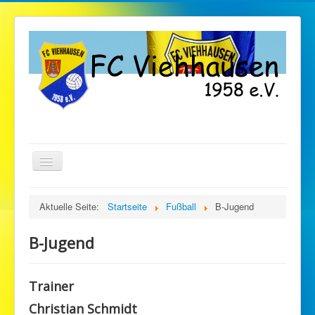
TPL_PROTOSTAR_TOGGLE_MENU
Startseite
Aktuelle Seite:
Startseite
Fußball
B-Jugend
Verein
B-Jugend
Fußball
Gymnastik
Trainer
Stockschützen
Christian Schmidt