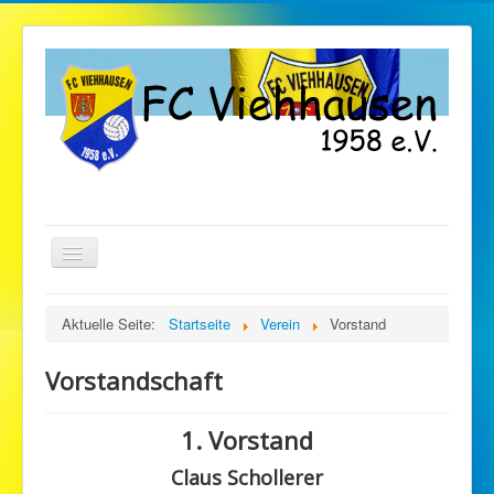
TPL_PROTOSTAR_TOGGLE_MENU
Startseite
Aktuelle Seite:
Startseite
Verein
Vorstand
Verein
Vorstandschaft
Fußball
1. Vorstand
Gymnastik
Claus Schollerer
Stockschützen