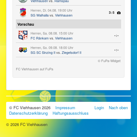
Viehhausen
vs.
Ramspau
Herren, Di. 04.08. 19:00 Uhr
3:5
SG Walhalla
vs.
Viehhausen
Vorschau
Herren, Sa. 08.08. 15:00 Uhr
-:-
FC Ränkam
vs.
Viehhausen
Herren, So. 09.08. 18:00 Uhr
-:-
SG SC Sinzing II
vs.
Ziegetsdorf II
© FuPa-Widget
FC Viehhausen auf FuPa
© FC Viehhausen 2026
Impressum
Login
Nach oben
Datenschutzerklärung
Haftungsausschluss
© 2026 FC Viehhausen