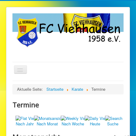
TPL_PROTOSTAR_TOGGLE_MENU
Startseite
Aktuelle Seite:
Startseite
Karate
Termine
Verein
Termine
Fußball
Gymnastik
Nach Jahr
Nach Monat
Nach Woche
Heute
Suche
Stockschützen